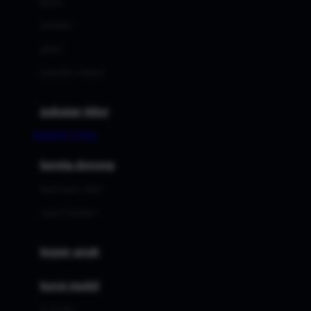
gaun
Dae Organics
setelan
Docare
jaket
Doona
pakaian dalam
Down To Earth
Drew
pakaian tidur
Dr. Brown's
BANDAR TOGEL
E
kereta dorong
ELC
bayi baru lahir
Ergobaby
usia 6 bulan+
Expert Care
koper anak
Ezyroller
kursi mobil
F
0-13 Kg