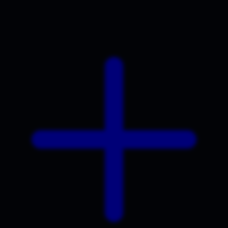
Xootz
Y
Yamatoya
Z
Zaxy
Zoggs
0-9
4Moms
59S