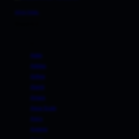
SITUS TOGEL
Brand A-Z
A
Addo
Adidas
Airfree
Alamii
Amara
Aqua Scale
Asics
Aveeno