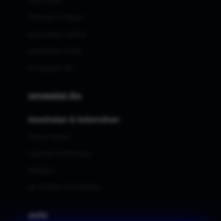
Sunscreen
London Taxi
Shampo & Sabun
Love To Dream
perawatan rambut
M
perawatan mulut
Magformers
perawatan diri
Mama's Choice
perawatan ibu
Mamas&Papas
Mamaway
kesehatan & kebersihan
Maxi Cosi
Tissue basah
Megabloks
Laundry & Cleaning
Micro
Medical
MiDeer
Air Purifier & Humidifier
Mimi & Lula
potty
Mini Monkey