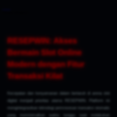
Share product:
RESEPWIN: Akses
Bermain Slot Online
Modern dengan Fitur
Transaksi Kilat
Kecepatan dan kenyamanan dalam bertaruh di arena slot
digital menjadi prioritas utama RESEPWIN. Platform ini
mengintegrasikan teknologi pemrosesan transaksi otomatis
yang meminimalkan waktu tunggu saat melakukan