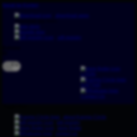
lewati ke Konten
download apps
download app from:
gift registry
Bahasa
ID
LOGIN
DAFTAR
Contact Us
Toggle Nav
about Kanmo Circle
gift registry
store finder
contact us