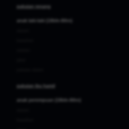
Buggygear
pakaian renang
Bumkins
anak laki-laki (18bln-8thn)
C
atasan
Cetaphil
bawahan
Chicco
setelan
Childlife
jaket
Clevamama
pakaian dalam
Cocolatte
Cottonseeds
pakaian ibu hamil
Cozy N Safe
anak perempuan (18bln-8thn)
Crane
atasan
Cybex
bawahan
D